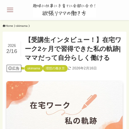
Home
skimama
【受講生インタビュー！】在宅ワ
2026
ーク2ヶ月で習得できた私の軌跡|
2/16
ママだって自分らしく働ける
広告
2026年2月16日
skimama
理想の働き方