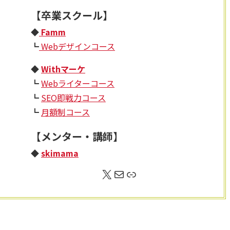
【卒業スクール】
◆
Famm
┗
Webデザインコース
◆
Withマーケ
┗
Webライターコース
┗
SEO即戦力コース
┗
月額制コース
【メンター・講師】
◆
skimama
X
メール
リンク