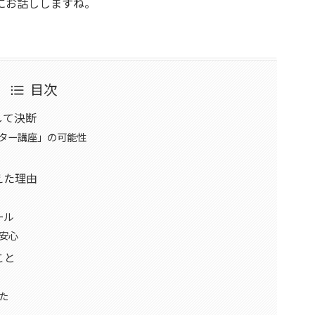
にお話ししますね。
目次
して決断
ター講座」の可能性
えた理由
ール
安心
こと
た