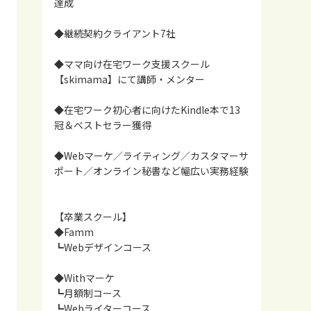
達成
◆継続契約クライアント7社
◆ママ向け在宅ワーク支援スクール
【skimama】にて講師・メンター
◆在宅ワーク初心者に向けたKindle本で13
冠＆ベストセラー獲得
◆Webマーケ／ライティング／カスタマーサ
ポート／オンライン秘書など幅広い実務経験
【卒業スクール】
◆Famm
┗Webデザインコース
◆Withマーケ
┗月額制コース
┗Webライターコース