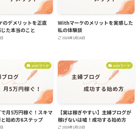
ーケのデメリットを正直
Withマーケのメリットを実感した
感じた本当のこと
私の体験談
6日
2026年1月16日
withマーケ
withマーケ
グで月5万円稼ぐ！スキマ
【実は稼ぎやすい】主婦ブログが
術と始め方6ステップ
稼げないは嘘！成功する始め方
3日
2026年1月13日