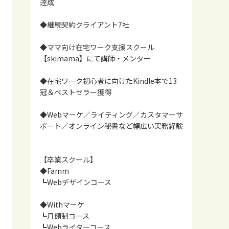
達成
◆継続契約クライアント7社
◆ママ向け在宅ワーク支援スクール
【skimama】にて講師・メンター
◆在宅ワーク初心者に向けたKindle本で13
冠＆ベストセラー獲得
◆Webマーケ／ライティング／カスタマーサ
ポート／オンライン秘書など幅広い実務経験
【卒業スクール】
◆Famm
┗Webデザインコース
◆Withマーケ
┗月額制コース
┗Webライターコース